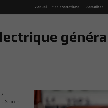
Accueil
Mes prestations
Actualités
électrique généra
es
à Saint-