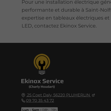
Pour une installation électrique gén
performante et durable à Saint-Nolf
expertise en tableaux électriques et
LED, contactez Ekinox Service.
25 Coet Daly,
56220
PLUHERLIN
09 70 35 43 72
Lun - Sam :
08h - 19h