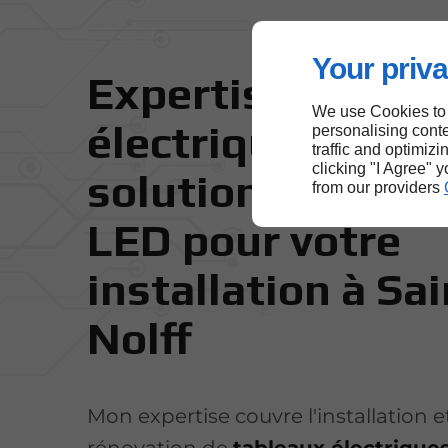
Your priva
Expertise en tab
We use Cookies to
électriques et
personalising conte
traffic and optimizi
clicking "I Agree" 
solutions d'éclai
from our providers
LED pour votre
installation à Sai
Nolff
Mon expertise couvre l'installation et
rénovation de
tableaux électriques