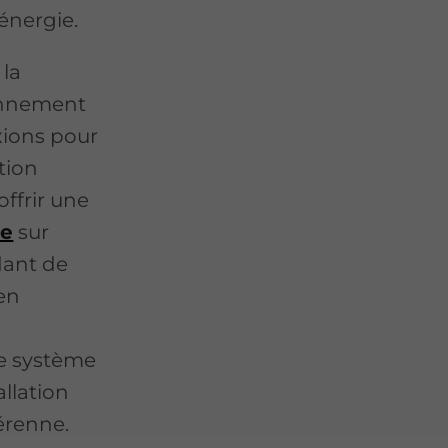
énergie.
 la
onnement
xions pour
ation
offrir une
te
sur
dant de
en
re système
allation
érenne.