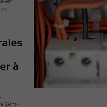
ce est
é de
rales
er à
s
à Saint-