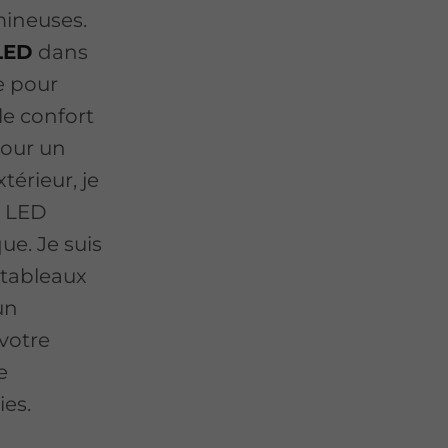
mineuses.
 LED
dans
e pour
le confort
pour un
térieur, je
s LED
ue. Je suis
 tableaux
un
 votre
e
ies.