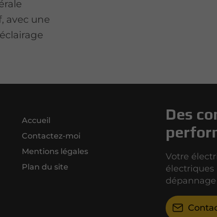
érale
f, avec une
 éclairage
Des co
Accueil
perfor
Contactez-moi
Mentions légales
Votre élect
Plan du site
électriques 
dépannage 
Conta