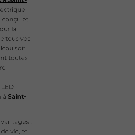
lectrique
n conçu et
our la
e tous vos
bleau soit
ant toutes
re
e LED
n à
Saint-
avantages :
e vie, et