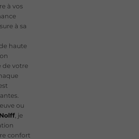
re à vos
rmance
ure à sa
 de haute
ion
é de votre
Chaque
est
antes.
neuve ou
Nolff
, je
ation
re confort